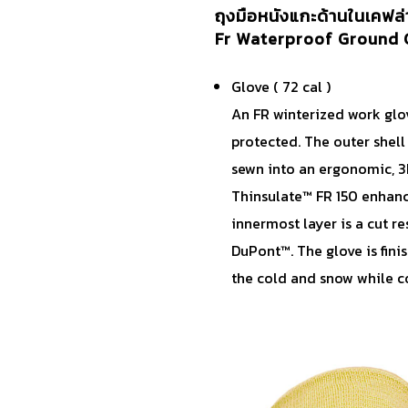
ถุงมือหนังแกะด้านในเคฟล่า
Fr Waterproof Ground G
Glove ( 72 cal )
An FR winterized work glo
protected. The outer shell
sewn into an ergonomic, 3D
Thinsulate™ FR 150 enhan
innermost layer is a cut re
DuPont™. The glove is finis
the cold and snow while co