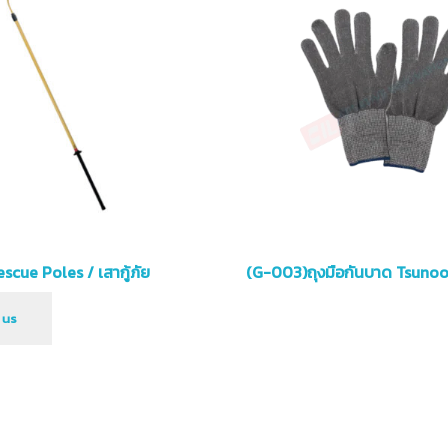
อ่านเพิ่ม
cue Poles / เสากู้ภัย
(G-003)ถุงมือกันบาด Tsuno
 us
เลื