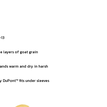
-13
e layers of goat grain
hands warm and dry in harsh
by DuPont™ fits under sleeves