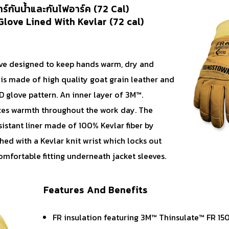
ร์กันน้ำและกันไฟอาร์ค (72 Cal)
love Lined With Kevlar (72 cal)
ve designed to keep hands warm, dry and
 is made of high quality goat grain leather and
 glove pattern. An inner layer of 3M™.
ces warmth throughout the work day. The
sistant liner made of 100% Kevlar fiber by
hed with a Kevlar knit wrist which locks out
mfortable fitting underneath jacket sleeves.
Features And Benefits
FR insulation featuring 3M™ Thinsulate™ FR 15