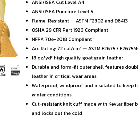
ANSI/ISEA Cut Level A4
ANSI/ISEA Puncture Level 5
Flame-Resistant — ASTM F2302 and D6413
OSHA 29 CFR Part 1926 Compliant
NFPA 70e-2018 Compliant
Arc Rating: 72 cal/cm² — ASTM F2675 / F2675M
18 oz/yd² high quality goat grain leather
Durable and form-fit outer shell features doubl
leather in critical wear areas
Waterproof, windproof and insulated to keep 
winter conditions
Cut-resistant knit cuff made with Kevlar fiber 
and locks out the cold