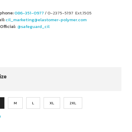
phone:
086-351-0977
/ 0-2375-5197 Ext.1505
il:
cil_marketing@elastomer-polymer.com
Official:
@safeguard_cil
ize
M
L
XL
2XL
า