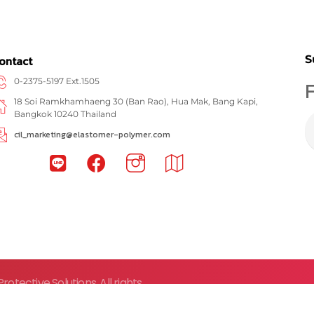
S
ontact
0-2375-5197 Ext.1505
F
18 Soi Ramkhamhaeng 30 (Ban Rao), Hua Mak, Bang Kapi,
Bangkok 10240 Thailand
cil_marketing@elastomer-polymer.com
rotective Solutions. All rights