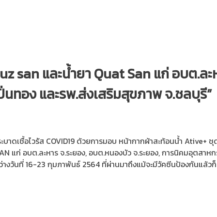
imuz san และน้ำยา Quat San แก่ อบต.ละ
นทอง และรพ.ส่งเสริมสุขภาพ จ.ชลบุรี”
ร่ระบาดเชื้อไวรัส COVID19 ด้วยการมอบ หน้ากากผ้าสะท้อนน้ำ Ative+ ช
SAN แก่ อบต.ละหาร จ.ระยอง, อบต.หนองบัว จ.ระยอง, การนิคมอุตสาหก
งวันที่ 16-23 กุมภาพันธ์ 2564 ที่ผ่านมาถึงแม้จะมีวัคซีนป้องกันแล้วก็