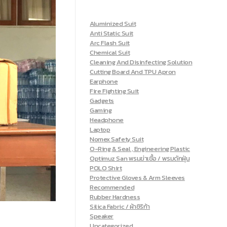
Aluminized Suit
Anti Static Suit
Arc Flash Suit
Chemical Suit
Cleaning And Disinfecting Solution
Cutting Board And TPU Apron
Earphone
Fire Fighting Suit
Gadgets
Gaming
Headphone
Laptop
Nomex Safety Suit
O-Ring & Seal , Engineering Plastic
Optimuz San พรมฆ่าเชื้อ / พรมดักฝุ่น
POLO Shirt
Protective Gloves & Arm Sleeves
Recommended
Rubber Hardness
Silica Fabric / ผ้าซิริก้า
Speaker
Uncategorized