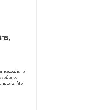
หาร,
ุดถาดรองน้ำยาฆ่า
รรมปิ่นทอง
ตามแต่เราก็ไม่